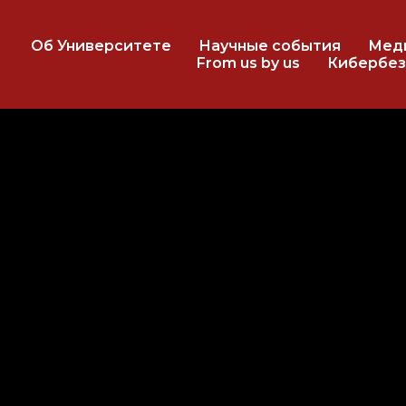
Об Университете
Научные события
Мед
From us by us
Кибербез