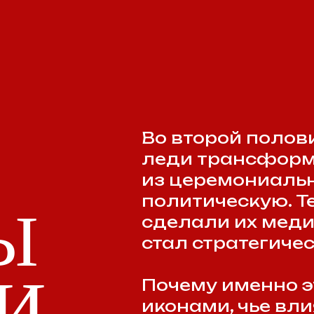
Ы
стал стратегическим ак
И
Почему именно эти три
иконами, чье влияние в
за рамки супружества?
Образовательный проект
Жаклин Кеннеди, Эва Пе
Горбачева использовали
и публичность для влия
на внутреннюю и внеш
своих стран.