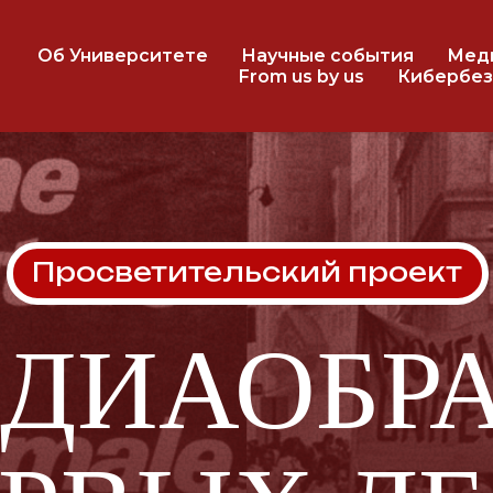
Об Университете
Научные события
Мед
From us by us
Кибербез
росветительский проект
ИАОБРАЗ
РВЫХ ЛЕД