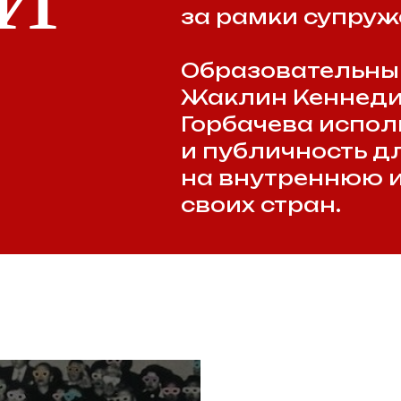
АЗ
МЯГКА
вами
— концепция, предл
бличной
Джозефом Наем, пр
е элементы,
способность государ
у
внешнеполитических
ствует
привлекательность с
идеологии, ценносте
символов.
. Первые
В этом контексте пе
важными проводника
дипломатии.
и
чная