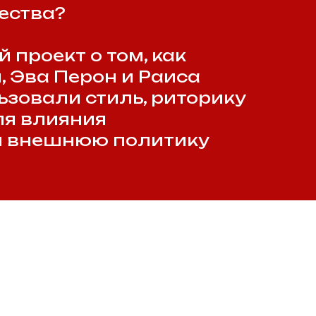
Я СИЛА
оженная политологом
едполагает
ства достигать
 целей через
воей культуры,
й и публичных
рвые леди становятся
ми гуманитарной