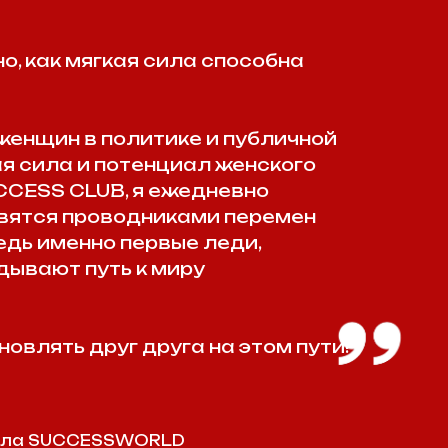
н в политике и публичной
ла и потенциал женского
S CLUB, я ежедневно
я проводниками перемен
менно первые леди,
ют путь к миру
ь друг друга на этом пути!
SUCCESSWORLD