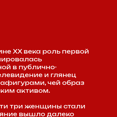
тивом.
 женщины стали
ышло далеко
 о том, как
рон и Раиса
 стиль, риторику
ния
нюю политику