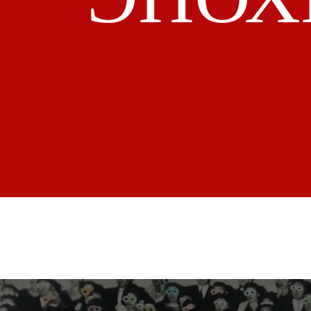
МЕДИАОБР
— это сконструированный средст
массовой коммуникации образ пу
личности, включающий визуальны
риторику, эмоциональную окраск
и ценностные послания. Он воздей
на аудиторию благодаря своей
символичности, узнаваемости
и эмоциональной убедительности
леди, как фигуры, сочетающие
официальность и личную харизму,
оказываются особенно успешным
носителями мягкой силы. Их публи