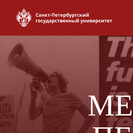
П
МЕД
ПЕ