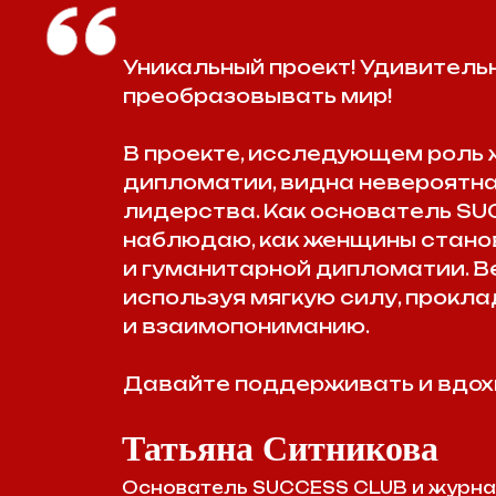
В проекте, исследующем роль женщи
дипломатии, видна невероятная си
лидерства. Как основатель SUCCES
наблюдаю, как женщины становятс
и гуманитарной дипломатии. Ведь и
используя мягкую силу, прокладыва
и взаимопониманию.
Давайте поддерживать и вдохновлят
Татьяна Ситникова
Основатель SUCCESS CLUB и журнала 
Автор бизнес-игры "КЛЮЧИ К УСПЕХУ"
Бизнес-наставник, продюсер