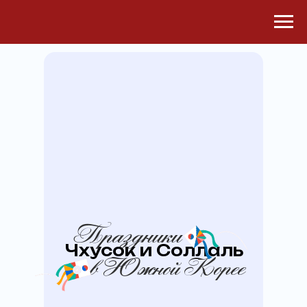
Праздники
Чхусок и Соллаль
в Южной Корее