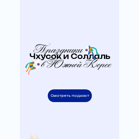
Праздники
Чхусок и Соллаль
в Южной Корее
Смотреть подкаст