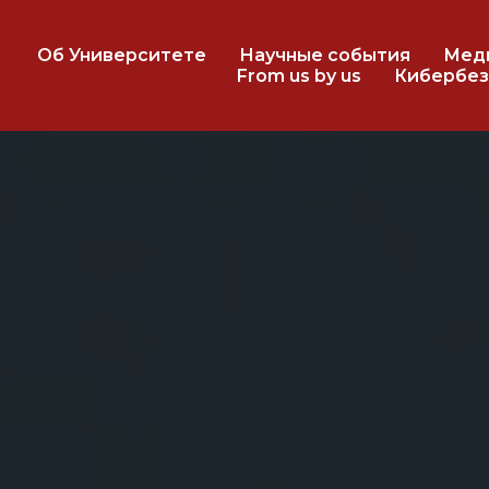
Об Университете
Научные события
Мед
From us by us
Кибербез