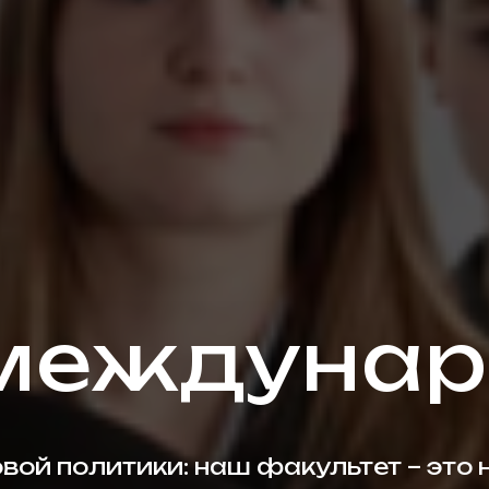
 междунар
ой политики: наш факультет – это 