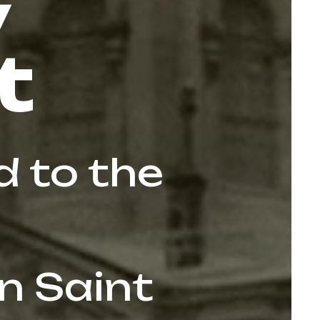
y
t
d to the
n Saint