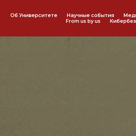
Об Университете
Научные события
Мед
From us by us
Кибербез